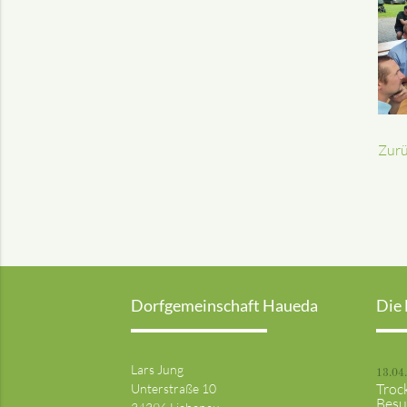
Zur
Dorfgemeinschaft Haueda
Die 
Lars Jung
13.04
Troc
Unterstraße 10
Besu