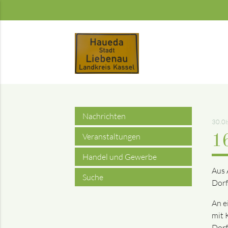
Suchbegriffe
Nachrichten
30.0
Veranstaltungen
1
Handel und Gewerbe
Aus 
Suche
Dorf
An e
mit 
Dorf