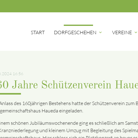
insert
START
DORFGESCHEHEN
VEREINE
expand_more
expand_mor
8.2024 16:56
60 Jahre Schützenverein Haue
Anlass des 160jährigen Bestehens hatte der Schützenverein zum B
gemeinschaftshaus Haueda eingeladen.
inem schönen Jubiläumswochenende ging es schließlich am Sams
Kranzniederlegung und kleinem Umzug mit Begleitung des Spiel
gemeinschaftshaus. Hier schloss sich ein Platzkonzert an bevor 