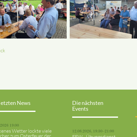
ück
letzten News
Die nächsten
Events
.2026 19:00
kenes Wetter lockte viele
12.08.2026, 19:30–21:00
cher zum Osterfeuer der
FFW - Übungsdienst