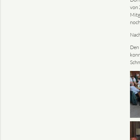
von 
Mitg
noch
Nach
Den 
konn
Schn