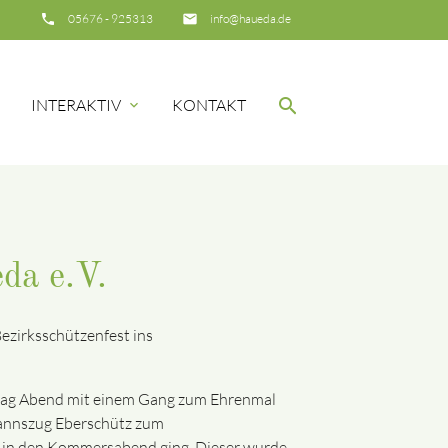
_phone
05676 - 925313
insert_email
info@haueda.de
search
INTERAKTIV
KONTAKT
e
expand_more
SUCHEN
da e.V.
ezirksschützenfest ins
tag Abend mit einem Gang zum Ehrenmal
mannszug Eberschütz zum
es in den Kommersabend ging. Dieser wurde