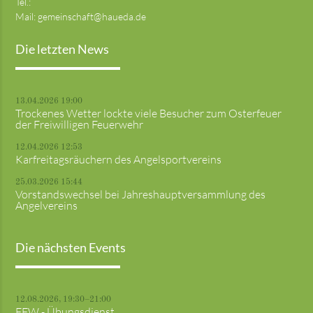
Tel.:
Mail:
gemeinschaft@haueda.de
Die letzten News
13.04.2026 19:00
Trockenes Wetter lockte viele Besucher zum Osterfeuer
der Freiwilligen Feuerwehr
12.04.2026 12:53
Karfreitagsräuchern des Angelsportvereins
25.03.2026 15:44
Vorstandswechsel bei Jahreshauptversammlung des
Angelvereins
Die nächsten Events
12.08.2026, 19:30–21:00
FFW - Übungsdienst