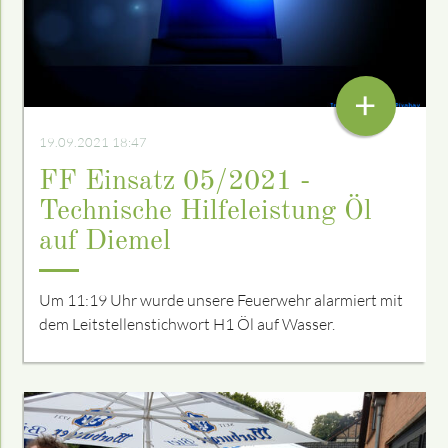
+
19.09.2021 18:47
FF Einsatz 05/2021 -
Technische Hilfeleistung Öl
auf Diemel
Um 11:19 Uhr wurde unsere Feuerwehr alarmiert mit
dem Leitstellenstichwort H1 Öl auf Wasser.